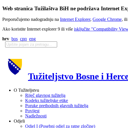
Web stranica Tužilaštva BiH ne podržava Internet Exp
Preporučujemo nadogradnju na
Internet Explorer
,
Google Chrome
, il
Ako koristite Internet explorer 9 ili više
isključite "Compatibility Vie
hrv
bos
срп
eng
Tužiteljstvo Bosne i Herc
O Tužiteljstvu
Riječ glavnog tužitelja
Kodeks tužiteljske etike
Poruke prethodnih glavnih tužitelja
Povijest
Nadležnosti
Odjeli
Odjel I (Posebni odjel za ratne zločine)