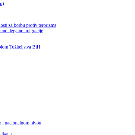
ju)
osti za borbu protiv terorizma
ane ilegalne imigracije
om Tužiteljstva BiH
 i nacionalnom nivou
alkana