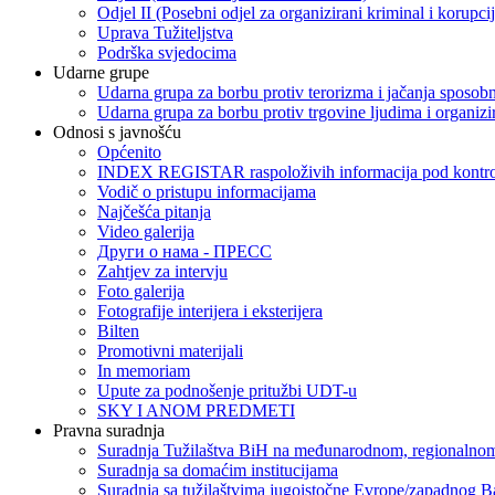
Odjel II (Posebni odjel za organizirani kriminal i korupci
Uprava Tužiteljstva
Podrška svjedocima
Udarne grupe
Udarna grupa za borbu protiv terorizma i jačanja sposobn
Udarna grupa za borbu protiv trgovine ljudima i organizir
Odnosi s javnošću
Općenito
INDEX REGISTAR raspoloživih informacija pod kontrol
Vodič o pristupu informacijama
Najčešća pitanja
Video galerija
Други о нама - ПРЕСC
Zahtjev za intervju
Foto galerija
Fotografije interijera i eksterijera
Bilten
Promotivni materijali
In memoriam
Upute za podnošenje pritužbi UDT-u
SKY I ANOM PREDMETI
Pravna suradnja
Suradnja Tužilaštva BiH na međunarodnom, regionalnom
Suradnja sa domaćim institucijama
Suradnja sa tužilaštvima jugoistočne Evrope/zapadnog B