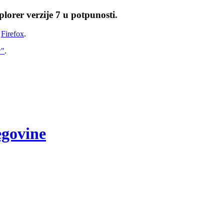
lorer verzije 7 u potpunosti.
i
Firefox
.
w"
.
egovine