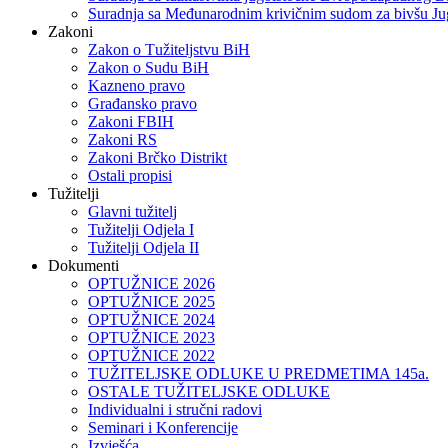
Suradnja sa Međunarodnim krivičnim sudom za bivšu Ju
Zakoni
Zakon o Тužiteljstvu BiH
Zakon o Sudu BiH
Kazneno pravo
Građansko pravo
Zakoni FBIH
Zakoni RS
Zakoni Brčko Distrikt
Ostali propisi
Tužitelji
Glavni tužitelj
Tužitelji Odjela I
Tužitelji Odjela II
Dokumenti
OPTUŽNICE 2026
OPTUŽNICE 2025
OPTUŽNICE 2024
OPTUŽNICE 2023
OPTUŽNICE 2022
TUŽITELJSKE ODLUKE U PREDMETIMA 145a.
OSTALE TUŽITELJSKE ODLUKE
Individualni i stručni radovi
Seminari i Konferencije
Izvješća