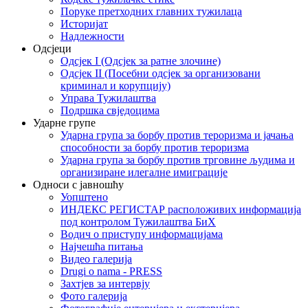
Поруке претходних главних тужилаца
Историјат
Надлежности
Одсјеци
Одсјек I (Одсјек за ратне злочине)
Одсјек II (Посебни одсјек за организовани
криминал и корупцију)
Управа Тужилаштва
Подршка свједоцима
Ударне групе
Ударна група за борбу против тероризма и јачања
способности за борбу против тероризма
Ударна група за борбу против трговине људима и
организиране илегалне имиграције
Односи с јавношћу
Уопштено
ИНДЕКС РЕГИСТАР расположивих информација
под контролом Тужилаштва БиХ
Водич о приступу информацијама
Најчешћа питања
Видео галерија
Drugi o nama - PRESS
Захтјев за интервју
Фото галерија