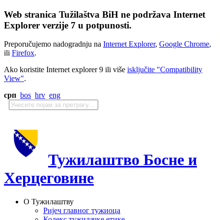
Web stranica Tužilaštva BiH ne podržava Internet
Explorer verzije 7 u potpunosti.
Preporučujemo nadogradnju na
Internet Explorer
,
Google Chrome
,
ili
Firefox
.
Ako koristite Internet explorer 9 ili više
isključite "Compatibility
View"
.
срп
bos
hrv
eng
Тужилаштво Босне и
Херцеговине
О Тужилаштву
Ријеч главног тужиоца
Кодекс тужилачке етике