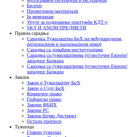
Фотографије ентеријера и екстеријера
Билтен
Промотивни материјали
Iн мемориам
Упуте за подношење притужби КДТ-у
SKY И ANOM ПРЕДМЕТИ
Правна сарадња
Сарадња Тужилаштва БиХ на међународном,
регионалном и националном нивоу
Сарадња са домаћим институцијама
Сарадња са тужилаштвима југоисточне Европе/
западног Балкана
Сарадња са тужилаштвима југоисточне Европе/
западног Балкана
Закони
Закон о Тужилаштву БиХ
Закон о Суду БиХ
Кривично право
Грађанско право
Закони ФБИХ
Закони РС
Закони Брчко Дистрикт
Остали прописи
Тужиоци
Главни тужилац