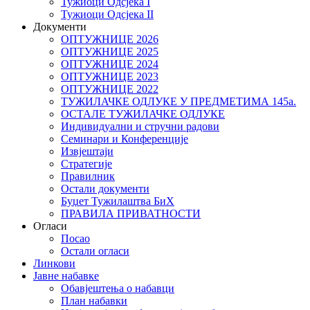
Тужиоци Oдсјекa I
Тужиоци Oдсјекa II
Документи
ОПТУЖНИЦЕ 2026
ОПТУЖНИЦЕ 2025
ОПТУЖНИЦЕ 2024
ОПТУЖНИЦЕ 2023
ОПТУЖНИЦЕ 2022
ТУЖИЛАЧКЕ ОДЛУКЕ У ПРЕДМЕТИМА 145а.
ОСТАЛЕ ТУЖИЛАЧКЕ ОДЛУКЕ
Индивидуални и стручни радови
Семинари и Конференције
Извјештаји
Стратегије
Правилник
Остали документи
Буџет Тужилаштва БиХ
ПРАВИЛА ПРИВАТНОСТИ
Огласи
Посао
Остали огласи
Линкови
Јавне набавке
Обавјештења о набавци
План набавки