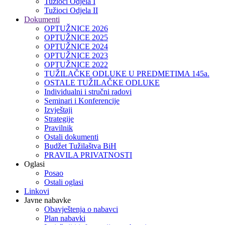
Tužioci Odjela I
Tužioci Odjela II
Dokumenti
OPTUŽNICE 2026
OPTUŽNICE 2025
OPTUŽNICE 2024
OPTUŽNICE 2023
OPTUŽNICE 2022
TUŽILAČKE ODLUKE U PREDMETIMA 145a.
OSTALE TUŽILAČKE ODLUKE
Individualni i stručni radovi
Seminari i Konferencije
Izvještaji
Strategije
Pravilnik
Ostali dokumenti
Budžet Tužilaštva BiH
PRAVILA PRIVATNOSTI
Oglasi
Posao
Ostali oglasi
Linkovi
Javne nabavke
Obavještenja o nabavci
Plan nabavki