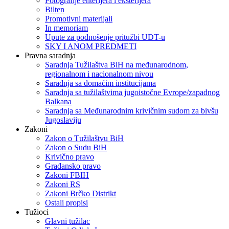
Fotografije enterijera i eksterijera
Bilten
Promotivni materijali
In memoriam
Upute za podnošenje pritužbi UDT-u
SKY I ANOM PREDMETI
Pravna saradnja
Saradnja Tužilaštva BiH na međunarodnom,
regionalnom i nacionalnom nivou
Saradnja sa domaćim institucijama
Saradnja sa tužilaštvima jugoistočne Evrope/zapadnog
Balkana
Saradnja sa Međunarodnim krivičnim sudom za bivšu
Jugoslaviju
Zakoni
Zakon o Тužilaštvu BiH
Zakon o Sudu BiH
Krivično pravo
Građansko pravo
Zakoni FBIH
Zakoni RS
Zakoni Brčko Distrikt
Ostali propisi
Tužioci
Glavni tužilac