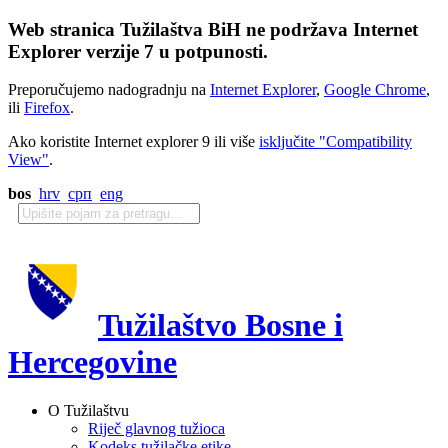
Web stranica Tužilaštva BiH ne podržava Internet
Explorer verzije 7 u potpunosti.
Preporučujemo nadogradnju na
Internet Explorer
,
Google Chrome
,
ili
Firefox
.
Ako koristite Internet explorer 9 ili više
isključite "Compatibility
View"
.
bos
hrv
срп
eng
Tužilaštvo Bosne i
Hercegovine
O Tužilaštvu
Riječ glavnog tužioca
Kodeks tužilačke etike