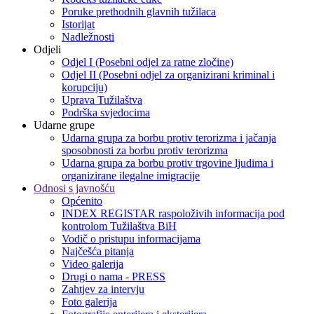
Poruke prethodnih glavnih tužilaca
Istorijat
Nadležnosti
Odjeli
Odjel I (Posebni odjel za ratne zločine)
Odjel II (Posebni odjel za organizirani kriminal i
korupciju)
Uprava Tužilaštva
Podrška svjedocima
Udarne grupe
Udarna grupa za borbu protiv terorizma i jačanja
sposobnosti za borbu protiv terorizma
Udarna grupa za borbu protiv trgovine ljudima i
organizirane ilegalne imigracije
Odnosi s javnošću
Općenito
INDEX REGISTAR raspoloživih informacija pod
kontrolom Tužilaštva BiH
Vodič o pristupu informacijama
Najčešća pitanja
Video galerija
Drugi o nama - PRESS
Zahtjev za intervju
Foto galerija