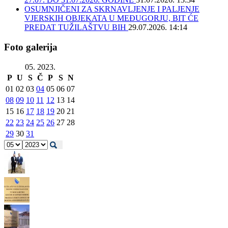
OSUMNJIČENI ZA SKRNAVLJENJE I PALJENJE
VJERSKIH OBJEKATA U MEĐUGORJU, BIT ĆE
PREDAT TUŽILAŠTVU BIH
29.07.2026. 14:14
Foto galerija
05. 2023.
P
U
S
Č
P
S
N
01
02
03
04
05
06
07
08
09
10
11
12
13
14
15
16
17
18
19
20
21
22
23
24
25
26
27
28
29
30
31