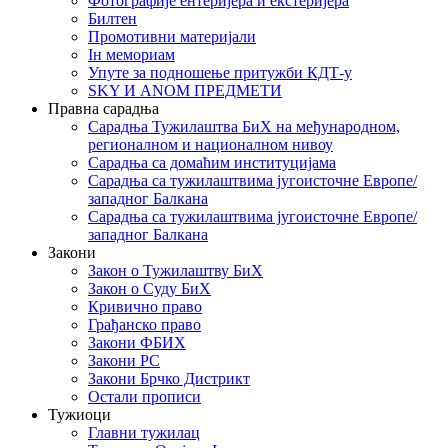
Фотографије ентеријера и екстеријера
Билтен
Промотивни материјали
Iн мемориам
Упуте за подношење притужби КДТ-у
SKY И ANOM ПРЕДМЕТИ
Правна сарадња
Сарадња Тужилаштва БиХ на међународном,
регионалном и националном нивоу
Сарадња са домаћим институцијама
Сарадња са тужилаштвима југоисточне Европе/
западног Балкана
Сарадња са тужилаштвима југоисточне Европе/
западног Балкана
Закони
Закон о Тужилаштву БиХ
Закон о Суду БиХ
Кривично право
Грађанско право
Закони ФБИХ
Закони РС
Закони Брчко Дистрикт
Остали прописи
Тужиоци
Главни тужилац