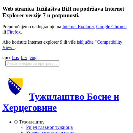
Web stranica Tužilaštva BiH ne podržava Internet
Explorer verzije 7 u potpunosti.
Preporučujemo nadogradnju na
Internet Explorer
,
Google Chrome
,
ili
Firefox
.
Ako koristite Internet explorer 9 ili više
isključite "Compatibility
View"
.
срп
bos
hrv
eng
Тужилаштво Босне и
Херцеговине
О Тужилаштву
Ријеч главног тужиоца
Кодекс тужилачке етике