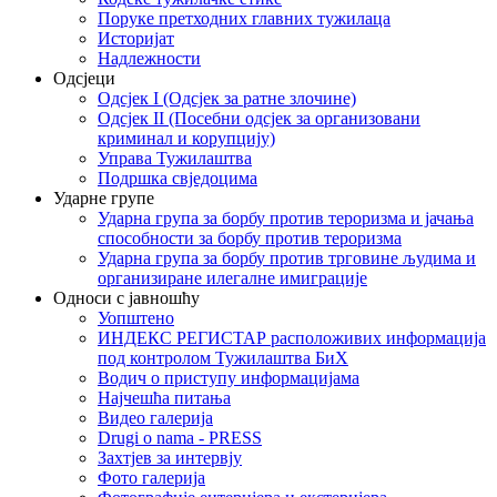
Поруке претходних главних тужилаца
Историјат
Надлежности
Одсјеци
Одсјек I (Одсјек за ратне злочине)
Одсјек II (Посебни одсјек за организовани
криминал и корупцију)
Управа Тужилаштва
Подршка свједоцима
Ударне групе
Ударна група за борбу против тероризма и јачања
способности за борбу против тероризма
Ударна група за борбу против трговине људима и
организиране илегалне имиграције
Односи с јавношћу
Уопштено
ИНДЕКС РЕГИСТАР расположивих информација
под контролом Тужилаштва БиХ
Водич о приступу информацијама
Најчешћа питања
Видео галерија
Drugi o nama - PRESS
Захтјев за интервју
Фото галерија