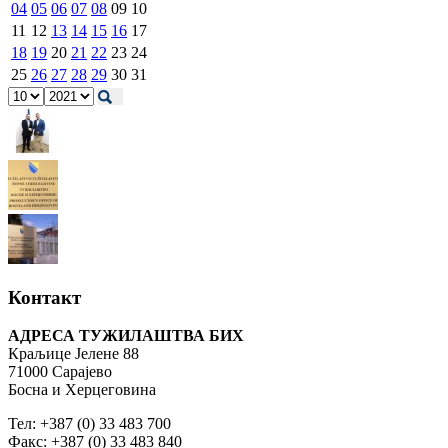
04
05
06
07
08
09
10
11
12
13
14
15
16
17
18
19
20
21
22
23
24
25
26
27
28
29
30
31
Контакт
АДРЕСА ТУЖИЛАШТВА БИХ
Краљице Јелене 88
71000 Сарајево
Босна и Херцеговина
Тел: +387 (0) 33 483 700
Факс: +387 (0) 33 483 840