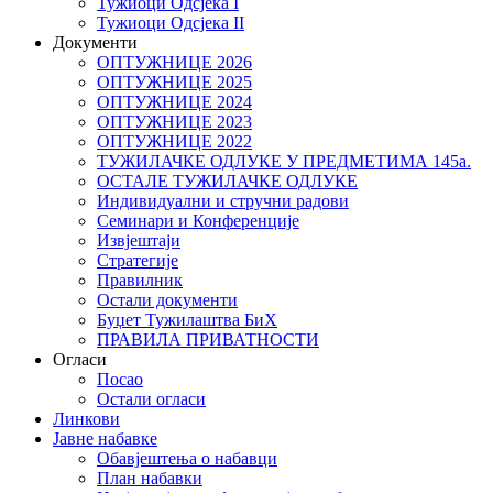
Тужиоци Oдсјекa I
Тужиоци Oдсјекa II
Документи
ОПТУЖНИЦЕ 2026
ОПТУЖНИЦЕ 2025
ОПТУЖНИЦЕ 2024
ОПТУЖНИЦЕ 2023
ОПТУЖНИЦЕ 2022
ТУЖИЛАЧКЕ ОДЛУКЕ У ПРЕДМЕТИМА 145а.
ОСТАЛЕ ТУЖИЛАЧКЕ ОДЛУКЕ
Индивидуални и стручни радови
Семинари и Конференције
Извјештаји
Стратегије
Правилник
Остали документи
Буџет Тужилаштва БиХ
ПРАВИЛА ПРИВАТНОСТИ
Огласи
Посао
Остали огласи
Линкови
Јавне набавке
Обавјештења о набавци
План набавки