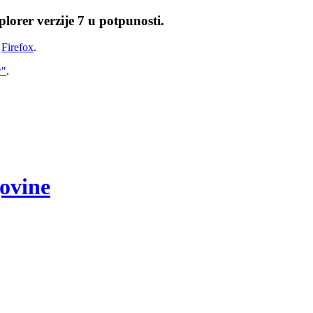
lorer verzije 7 u potpunosti.
i
Firefox
.
w"
.
govine