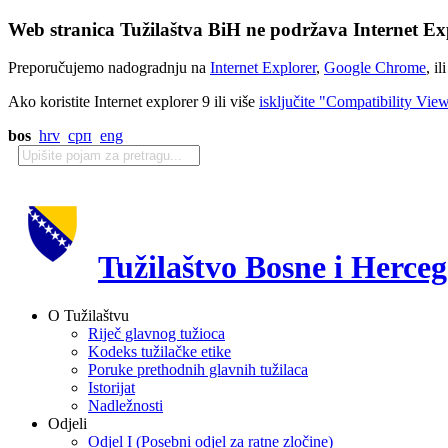
Web stranica Tužilaštva BiH ne podržava Internet Exp
Preporučujemo nadogradnju na
Internet Explorer
,
Google Chrome
, il
Ako koristite Internet explorer 9 ili više
isključite "Compatibility Vie
bos
hrv
срп
eng
Tužilaštvo Bosne i Herce
O Tužilaštvu
Riječ glavnog tužioca
Kodeks tužilačke etike
Poruke prethodnih glavnih tužilaca
Istorijat
Nadležnosti
Odjeli
Odjel I (Posebni odjel za ratne zločine)