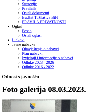
Strategije
Pravilnik
Ostali dokumenti
Budžet Tužilaštva BiH
PRAVILA PRIVATNOSTI
Oglasi
Posao
Ostali oglasi
Linkovi
Javne nabavke
Obavještenja o nabavci
Plan nabavki
Izvještaji i informacije o nabavci
Odluke 2023 - 2026
Odluke 2016 - 2022
Odnosi s javnošću
Foto galerija 08.03.2023.