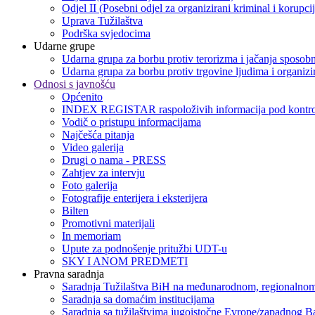
Odjel II (Posebni odjel za organizirani kriminal i korupci
Uprava Tužilaštva
Podrška svjedocima
Udarne grupe
Udarna grupa za borbu protiv terorizma i jačanja sposobn
Udarna grupa za borbu protiv trgovine ljudima i organizir
Odnosi s javnošću
Općenito
INDEX REGISTAR raspoloživih informacija pod kontro
Vodič o pristupu informacijama
Najčešća pitanja
Video galerija
Drugi o nama - PRESS
Zahtjev za intervju
Foto galerija
Fotografije enterijera i eksterijera
Bilten
Promotivni materijali
In memoriam
Upute za podnošenje pritužbi UDT-u
SKY I ANOM PREDMETI
Pravna saradnja
Saradnja Tužilaštva BiH na međunarodnom, regionalnom
Saradnja sa domaćim institucijama
Saradnja sa tužilaštvima jugoistočne Evrope/zapadnog B