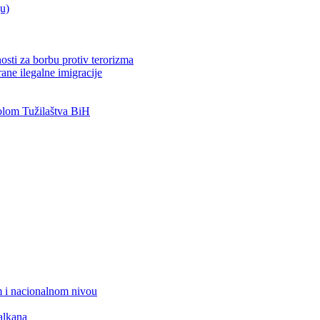
ju)
osti za borbu protiv terorizma
ane ilegalne imigracije
lom Tužilaštva BiH
 i nacionalnom nivou
alkana