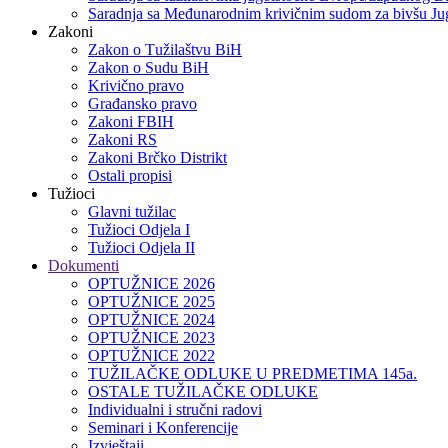
Saradnja sa Međunarodnim krivičnim sudom za bivšu Jug
Zakoni
Zakon o Тužilaštvu BiH
Zakon o Sudu BiH
Krivično pravo
Građansko pravo
Zakoni FBIH
Zakoni RS
Zakoni Brčko Distrikt
Ostali propisi
Tužioci
Glavni tužilac
Tužioci Odjela I
Tužioci Odjela II
Dokumenti
OPTUŽNICE 2026
OPTUŽNICE 2025
OPTUŽNICE 2024
OPTUŽNICE 2023
OPTUŽNICE 2022
TUŽILAČKE ODLUKE U PREDMETIMA 145a.
OSTALE TUŽILAČKE ODLUKE
Individualni i stručni radovi
Seminari i Konferencije
Izvještaji