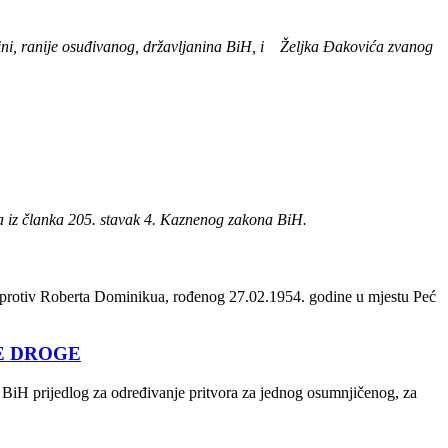
ni, ranije osuđivanog, državljanina BiH, i
Željka Đakovića zvanog
vca iz članka 205. stavak 4. Kaznenog zakona BiH.
cu protiv Roberta Dominikua, rođenog 27.02.1954. godine u mjestu Peć
E DROGE
u BiH prijedlog za određivanje pritvora za jednog osumnjičenog, za