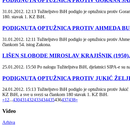
PODIGNUTA OPTUŽNICA PROTIV GORANA SARI
31.01.2012. 12:13
Tužiteljstvo BiH podiglo je optužnicu protiv Gorana
180. stavak 1. KZ BiH.
PODIGNUTA OPTUŽNICA PROTIV AHMEDA BUR
31.01.2012. 12:11
Tužiteljstvo BiH podiglo je optužnicu protiv Ahmed
člankom 54. istog Zakona.
LIŠEN SLOBODE MIROSLAV KRAJIŠNIK (1950)
25.01.2012. 15:50
Po nalogu Tužiteljstva BiH, djelatnici SIPA-e su na
PODIGNUTA OPTUŽNICA PROTIV JUKIĆ ŽELJK
24.01.2012. 15:13
Tužiteljstvo BiH podiglo je optužnicu protiv Jukić Že
KZ BiH, a sve u svezi sa člankom 180 stavak 1. KZ BiH.
«
1
2
...
430
431
432
433
434
435
436
437
438
»
Video
Arhiva