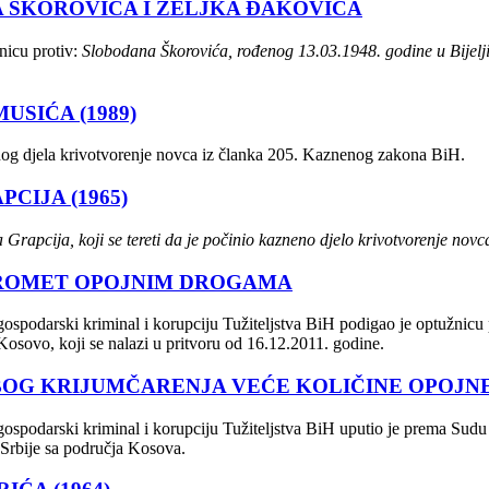
 ŠKOROVIĆA I ŽELJKA ĐAKOVIĆA
nicu protiv:
Slobodana Škorovića, rođenog 13.03.1948. godine u Bijelji
SIĆA (1989)
nog djela krivotvorenje novca iz članka 205. Kaznenog zakona BiH.
CIJA (1965)
a Grapcija, koji se tereti da je počinio kazneno djelo krivotvorenje no
PROMET OPOJNIM DROGAMA
 gospodarski kriminal i korupciju Tužiteljstva BiH podigao je optužni
 Kosovo, koji se nalazi u pritvoru od 16.12.2011. godine.
BOG KRIJUMČARENJA VEĆE KOLIČINE OPOJN
 gospodarski kriminal i korupciju Tužiteljstva BiH uputio je prema Sud
 Srbije sa područja Kosova.