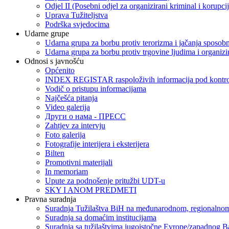
Odjel II (Posebni odjel za organizirani kriminal i korupci
Uprava Tužiteljstva
Podrška svjedocima
Udarne grupe
Udarna grupa za borbu protiv terorizma i jačanja sposobn
Udarna grupa za borbu protiv trgovine ljudima i organizir
Odnosi s javnošću
Općenito
INDEX REGISTAR raspoloživih informacija pod kontrol
Vodič o pristupu informacijama
Najčešća pitanja
Video galerija
Други о нама - ПРЕСC
Zahtjev za intervju
Foto galerija
Fotografije interijera i eksterijera
Bilten
Promotivni materijali
In memoriam
Upute za podnošenje pritužbi UDT-u
SKY I ANOM PREDMETI
Pravna suradnja
Suradnja Tužilaštva BiH na međunarodnom, regionalnom
Suradnja sa domaćim institucijama
Suradnja sa tužilaštvima jugoistočne Evrope/zapadnog B