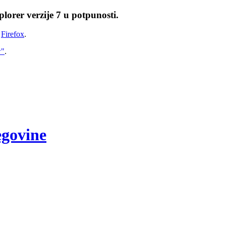
lorer verzije 7 u potpunosti.
i
Firefox
.
w"
.
egovine