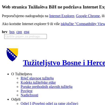
Web stranica Tužilaštva BiH ne podržava Internet Exp
Preporučujemo nadogradnju na
Internet Explorer
,
Google Chrome
, il
Ako koristite Internet explorer 9 ili više
isključite "Compatibility Vie
hrv
bos
срп
eng
Tužiteljstvo Bosne i Herc
O Tužiteljstvu
Riječ glavnog tužitelja
Kodeks tužiteljske etike
Poruke prethodnih glavnih tužitelja
Povijest
Nadležnosti
Odjeli
Odjel I (Posebni odjel za ratne zločine)