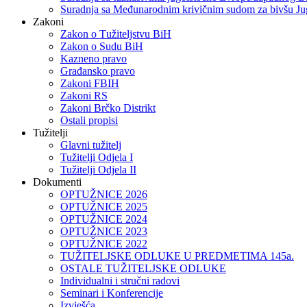
Suradnja sa Međunarodnim krivičnim sudom za bivšu Ju
Zakoni
Zakon o Тužiteljstvu BiH
Zakon o Sudu BiH
Kazneno pravo
Građansko pravo
Zakoni FBIH
Zakoni RS
Zakoni Brčko Distrikt
Ostali propisi
Tužitelji
Glavni tužitelj
Tužitelji Odjela I
Tužitelji Odjela II
Dokumenti
OPTUŽNICE 2026
OPTUŽNICE 2025
OPTUŽNICE 2024
OPTUŽNICE 2023
OPTUŽNICE 2022
TUŽITELJSKE ODLUKE U PREDMETIMA 145a.
OSTALE TUŽITELJSKE ODLUKE
Individualni i stručni radovi
Seminari i Konferencije
Izvješća