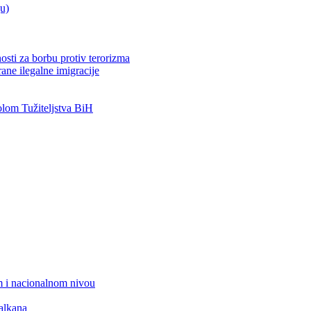
ju)
osti za borbu protiv terorizma
ane ilegalne imigracije
om Tužiteljstva BiH
 i nacionalnom nivou
alkana