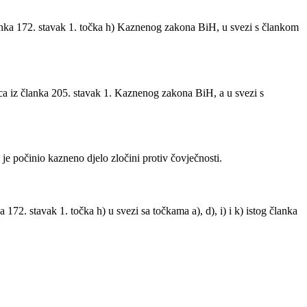
članka 172. stavak 1. točka h) Kaznenog zakona BiH, u svezi s člankom
vca iz članka 205. stavak 1. Kaznenog zakona BiH, a u svezi s
je počinio kazneno djelo zločini protiv čovječnosti.
 172. stavak 1. točka h) u svezi sa točkama a), d), i) i k) istog članka