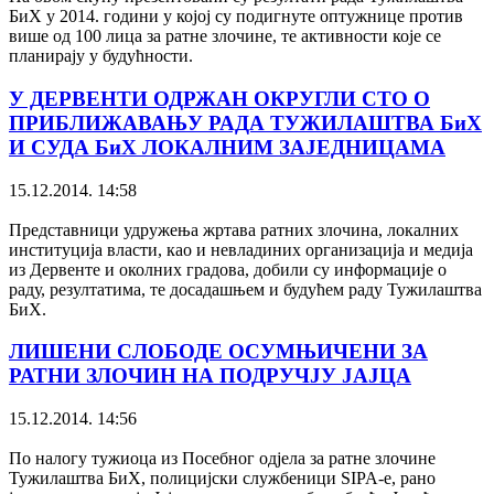
БиХ у 2014. години у којој су подигнуте оптужнице против
више од 100 лица за ратне злочине, те активности које се
планирају у будућности.
У ДЕРВЕНТИ ОДРЖАН ОКРУГЛИ СТО О
ПРИБЛИЖАВАЊУ РАДА ТУЖИЛАШТВА БиХ
И СУДА БиХ ЛОКАЛНИМ ЗАЈЕДНИЦАМА
15.12.2014. 14:58
Представници удружења жртава ратних злочина, локалних
институција власти, као и невладиних организација и медија
из Дервенте и околних градова, добили су информације о
раду, резултатима, те досадашњем и будућем раду Тужилаштва
БиХ.
ЛИШЕНИ СЛОБОДЕ ОСУМЊИЧЕНИ ЗА
РАТНИ ЗЛОЧИН НА ПОДРУЧЈУ ЈАЈЦА
15.12.2014. 14:56
По налогу тужиоца из Посебног одјела за ратне злочине
Тужилаштва БиХ, полицијски службеници SIPA-е, рано