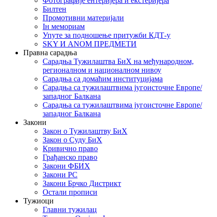
Фотографије ентеријера и екстеријера
Билтен
Промотивни материјали
Iн мемориам
Упуте за подношење притужби КДТ-у
SKY И ANOM ПРЕДМЕТИ
Правна сарадња
Сарадња Тужилаштва БиХ на међународном,
регионалном и националном нивоу
Сарадња са домаћим институцијама
Сарадња са тужилаштвима југоисточне Европе/
западног Балкана
Сарадња са тужилаштвима југоисточне Европе/
западног Балкана
Закони
Закон о Тужилаштву БиХ
Закон о Суду БиХ
Кривично право
Грађанско право
Закони ФБИХ
Закони РС
Закони Брчко Дистрикт
Остали прописи
Тужиоци
Главни тужилац