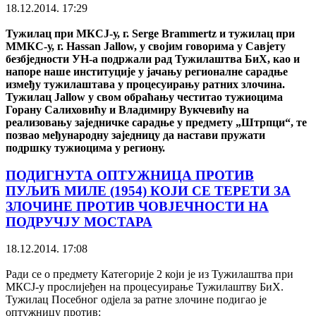
18.12.2014. 17:29
Тужилац при МКСЈ-у, г. Serge Brammertz и тужилац при
ММКС-у, г. Hassan Jallow, у својим говорима у Савјету
безбједности УН-а подржали рад Тужилаштва БиХ, као и
напоре наше институције у јачању регионалне сарадње
између тужилаштава у процесуирању ратних злочина.
Тужилац Jallow у свом обраћању честитао тужиоцима
Горану Салиховићу и Владимиру Вукчевићу на
реализовању заједничке сарадње у предмету „Штрпци“, те
позвао међународну заједницу да настави пружати
подршку тужиоцима у региону.
ПОДИГНУТА ОПТУЖНИЦА ПРОТИВ
ПУЉИЋ МИЛЕ (1954) КОЈИ СЕ ТЕРЕТИ ЗА
ЗЛОЧИНЕ ПРОТИВ ЧОВЈЕЧНОСТИ НА
ПОДРУЧЈУ МОСТАРА
18.12.2014. 17:08
Ради се о предмету Категорије 2 који је из Тужилаштва при
МКСЈ-у прослијеђен на процесуирање Тужилаштву БиХ.
Тужилац Посебног одјела за ратне злочине подигао је
оптужницу против: