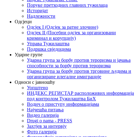
Поруке претходних главних тужилаца
Историјат
Надлежности
Одсјеци
Одсјек I (Одсјек за ратне злочине)
Одсјек II (Посебни одсјек за организовани
криминал и корупцију)
Управа Тужилаштва
Подршка свједоцима
Ударне групе
Ударна група за борбу против тероризма и јачања
способности за борбу против тероризма
Ударна група за борбу против трговине људима и
организиране илегалне имиграције
Односи с јавношћу
Уопштено
ИНДЕКС РЕГИСТАР расположивих информација
под контролом Тужилаштва БиХ
Водич о приступу информацијама
Најчешћа питања
Видео галерија
Drugi o nama - PRESS
Захтјев за интервју
Фото галерија