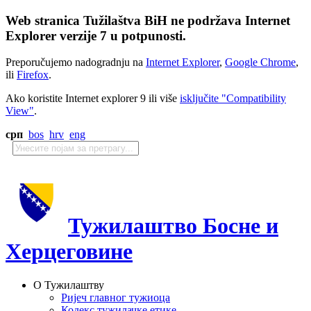
Web stranica Tužilaštva BiH ne podržava Internet
Explorer verzije 7 u potpunosti.
Preporučujemo nadogradnju na
Internet Explorer
,
Google Chrome
,
ili
Firefox
.
Ako koristite Internet explorer 9 ili više
isključite "Compatibility
View"
.
срп
bos
hrv
eng
Тужилаштво Босне и
Херцеговине
О Тужилаштву
Ријеч главног тужиоца
Кодекс тужилачке етике