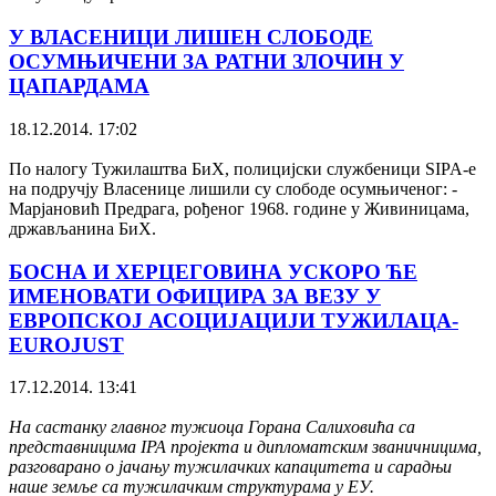
У ВЛАСЕНИЦИ ЛИШЕН СЛОБОДЕ
ОСУМЊИЧЕНИ ЗА РАТНИ ЗЛОЧИН У
ЦАПАРДАМА
18.12.2014. 17:02
По налогу Тужилаштва БиХ, полицијски службеници SIPA-е
на подручју Власенице лишили су слободе осумњиченог: -
Марјановић Предрага, рођеног 1968. године у Живиницама,
држављанина БиХ.
БОСНА И ХЕРЦЕГОВИНА УСКОРО ЋЕ
ИМЕНОВАТИ ОФИЦИРА ЗА ВЕЗУ У
ЕВРОПСКОЈ АСОЦИЈАЦИЈИ ТУЖИЛАЦА-
EUROJUST
17.12.2014. 13:41
На састанку главног тужиоца Горана Салиховића са
представницима IPA пројекта и дипломатским званичницима,
разговарано о јачању тужилачких капацитета и сарадњи
наше земље са тужилачким структурама у ЕУ.