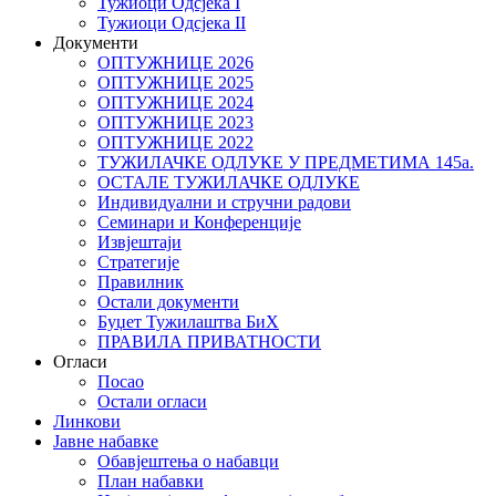
Тужиоци Oдсјекa I
Тужиоци Oдсјекa II
Документи
ОПТУЖНИЦЕ 2026
ОПТУЖНИЦЕ 2025
ОПТУЖНИЦЕ 2024
ОПТУЖНИЦЕ 2023
ОПТУЖНИЦЕ 2022
ТУЖИЛАЧКЕ ОДЛУКЕ У ПРЕДМЕТИМА 145а.
ОСТАЛЕ ТУЖИЛАЧКЕ ОДЛУКЕ
Индивидуални и стручни радови
Семинари и Конференције
Извјештаји
Стратегије
Правилник
Остали документи
Буџет Тужилаштва БиХ
ПРАВИЛА ПРИВАТНОСТИ
Огласи
Посао
Остали огласи
Линкови
Јавне набавке
Обавјештења о набавци
План набавки