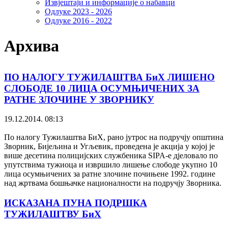
Извјештаји и информације о набавци
Одлуке 2023 - 2026
Одлуке 2016 - 2022
Архива
ПО НАЛОГУ ТУЖИЛАШТВА БиХ ЛИШЕНО
СЛОБОДЕ 10 ЛИЦА ОСУМЊИЧЕНИХ ЗА
РАТНЕ ЗЛОЧИНЕ У ЗВОРНИКУ
19.12.2014. 08:13
По налогу Тужилаштва БиХ, рано јутрос на подручју општина
Зворник, Бијељина и Угљевик, проведена је акција у којој је
више десетина полицијских службеника SIPA-е дјеловало по
упутствима тужиоца и извршило лишење слободе укупно 10
лица осумњичених за ратне злочине почињене 1992. године
над жртвама бошњачке националности на подручју Зворника.
ИСКАЗАНА ПУНА ПОДРШКА
ТУЖИЛАШТВУ БиХ