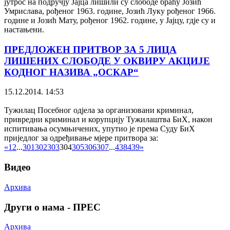
јутрос на подручју Јајца лишили су слободе браћу Јозић
Умрислава, рођеног 1963. године, Јозић Луку рођеног 1966.
године и Јозић Мату, рођеног 1962. године, у Јајцу, гдје су и
настањени.
ПРЕДЛОЖЕН ПРИТВОР ЗА 5 ЛИЦА
ЛИШЕНИХ СЛОБОДЕ У ОКВИРУ АКЦИЈЕ
КОДНОГ НАЗИВА „ОСКАР“
15.12.2014. 14:53
Тужилац Посебног одјела за организовани криминал,
привредни криминал и корупцију Тужилаштва БиХ, након
испитивања осумњичених, упутио је према Суду БиХ
приједлог за одређивање мјере притвора за:
«
1
2
...
301
302
303
304
305
306
307
...
438
439
»
Видео
Архива
Други о нама - ПРЕС
Архива