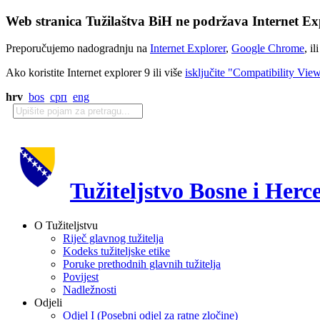
Web stranica Tužilaštva BiH ne podržava Internet Exp
Preporučujemo nadogradnju na
Internet Explorer
,
Google Chrome
, il
Ako koristite Internet explorer 9 ili više
isključite "Compatibility Vie
hrv
bos
срп
eng
Tužiteljstvo Bosne i Herc
O Tužiteljstvu
Riječ glavnog tužitelja
Kodeks tužiteljske etike
Poruke prethodnih glavnih tužitelja
Povijest
Nadležnosti
Odjeli
Odjel I (Posebni odjel za ratne zločine)