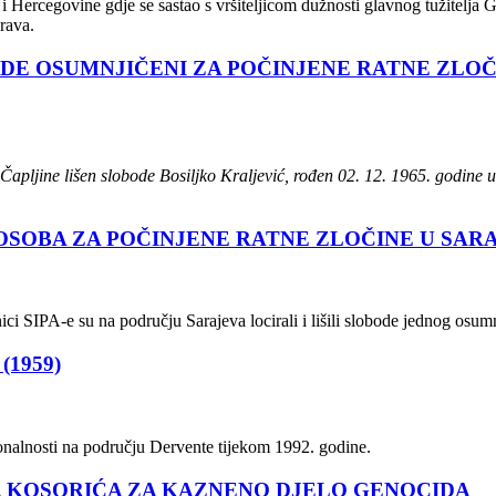
e i Hercegovine gdje se sastao s vršiteljicom dužnosti glavnog tužitel
rava.
ODE OSUMNJIČENI ZA POČINJENE RATNE ZLO
apljine lišen slobode Bosiljko Kraljević, rođen 02. 12. 1965. godine u
OSOBA ZA POČINJENE RATNE ZLOČINE U SAR
nici SIPA-e su na području Sarajeva locirali i lišili slobode jednog o
1959)
ionalnosti na području Dervente tijekom 1992. godine.
 KOSORIĆA ZA KAZNENO DJELO GENOCIDA