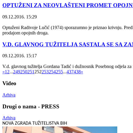
OPTUŽENI ZA NEOVLAŠTENI PROMET OPOJ
09.12.2016. 15:29
Optuženi Radivoje Lučić (1974) sporazumno je priznao krivnju. Predl
prodajom opojnih droga.
V.D. GLAVNOG TUŽITELJA SASTALA SE SA Z
09.12.2016. 15:17
V.d. glavnog tužitelja Gordana Tadić i dužnosnik Posebnog odjela za r
«
1
2
...
249
250
251
252
253
254
255
...
437
438
»
Video
Arhiva
Drugi o nama - PRESS
Arhiva
NOVA ZGRADA TUŽITELJSTVA BIH