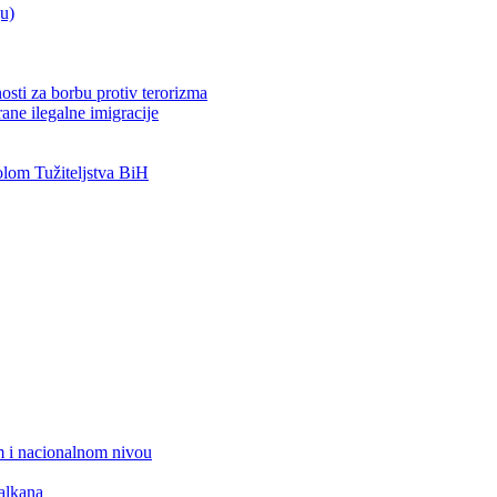
ju)
osti za borbu protiv terorizma
ane ilegalne imigracije
om Tužiteljstva BiH
 i nacionalnom nivou
alkana