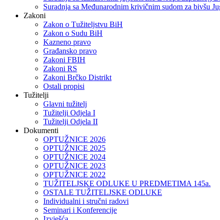
Suradnja sa Međunarodnim krivičnim sudom za bivšu Ju
Zakoni
Zakon o Тužiteljstvu BiH
Zakon o Sudu BiH
Kazneno pravo
Građansko pravo
Zakoni FBIH
Zakoni RS
Zakoni Brčko Distrikt
Ostali propisi
Tužitelji
Glavni tužitelj
Tužitelji Odjela I
Tužitelji Odjela II
Dokumenti
OPTUŽNICE 2026
OPTUŽNICE 2025
OPTUŽNICE 2024
OPTUŽNICE 2023
OPTUŽNICE 2022
TUŽITELJSKE ODLUKE U PREDMETIMA 145a.
OSTALE TUŽITELJSKE ODLUKE
Individualni i stručni radovi
Seminari i Konferencije
Izvješća