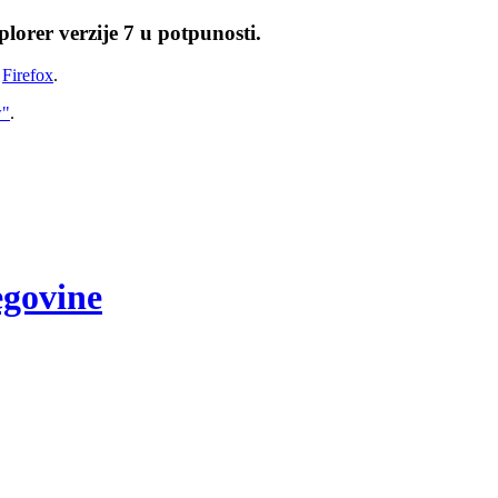
lorer verzije 7 u potpunosti.
i
Firefox
.
w"
.
egovine