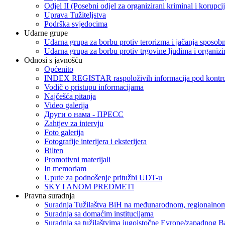
Odjel II (Posebni odjel za organizirani kriminal i korupci
Uprava Tužiteljstva
Podrška svjedocima
Udarne grupe
Udarna grupa za borbu protiv terorizma i jačanja sposobn
Udarna grupa za borbu protiv trgovine ljudima i organizir
Odnosi s javnošću
Općenito
INDEX REGISTAR raspoloživih informacija pod kontrol
Vodič o pristupu informacijama
Najčešća pitanja
Video galerija
Други о нама - ПРЕСC
Zahtjev za intervju
Foto galerija
Fotografije interijera i eksterijera
Bilten
Promotivni materijali
In memoriam
Upute za podnošenje pritužbi UDT-u
SKY I ANOM PREDMETI
Pravna suradnja
Suradnja Tužilaštva BiH na međunarodnom, regionalnom
Suradnja sa domaćim institucijama
Suradnja sa tužilaštvima jugoistočne Evrope/zapadnog B