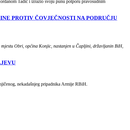
ja Gordanom Tadić i izrazio svoju punu potporu pravosudnim
ČINE PROTIV ČOVJEČNOSTI NA PODRUČJU
 mjestu Obri, općina Konjic, nastanjen u Čapljini, državljanin BiH,
AJEVU
sumnjičenog, nekadašnjeg pripadnika Armije RBiH.