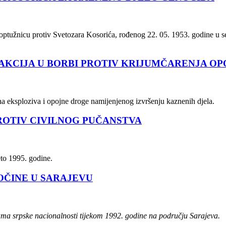
e optužnicu protiv Svetozara Kosorića, rođenog 22. 05. 1953. godine u
AKCIJA U BORBI PROTIV KRIJUMČARENJA OP
na eksploziva i opojne droge namijenjenog izvršenju kaznenih djela.
ROTIV CIVILNOG PUČANSTVA
eto 1995. godine.
OČINE U SARAJEVU
ama srpske nacionalnosti tijekom 1992. godine na području Sarajeva.