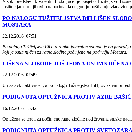
Visoki predstavnik Valentin Inzko jučer je posjetio Tužiteljstvo Bosn
institucijama u njihovim naporima da osiguraju poštivanje vladavine p
PO NALOGU TUŽITELJSTVA BiH LIŠEN SLOB
MOSTARA
22.12.2016. 07:51
Po nalogu Tužiteljstva BiH, u ranim jutarnjim satima je na području Č
koji je osumnjičen za ratne zločine počinjene na području Mostara.
LIŠENA SLOBODE JOŠ JEDNA OSUMNJIČENA 
22.12.2016. 07:49
U nastavku aktivnosti, a po nalogu Tužiteljstva BiH, ovlašteni pripad
PODIGNUTA OPTUŽNICA PROTIV AZRE BAŠIĆ (
16.12.2016. 15:42
Optužena se tereti za počinjene ratne zločine nad žrtvama srpske nac
PODIGNUTA OPTUŽNICA PROTIV SVETOZARA