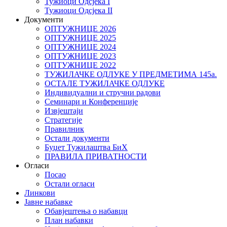
Тужиоци Oдсјекa I
Тужиоци Oдсјекa II
Документи
ОПТУЖНИЦЕ 2026
ОПТУЖНИЦЕ 2025
ОПТУЖНИЦЕ 2024
ОПТУЖНИЦЕ 2023
ОПТУЖНИЦЕ 2022
ТУЖИЛАЧКЕ ОДЛУКЕ У ПРЕДМЕТИМА 145а.
ОСТАЛЕ ТУЖИЛАЧКЕ ОДЛУКЕ
Индивидуални и стручни радови
Семинари и Конференције
Извјештаји
Стратегије
Правилник
Остали документи
Буџет Тужилаштва БиХ
ПРАВИЛА ПРИВАТНОСТИ
Огласи
Посао
Остали огласи
Линкови
Јавне набавке
Обавјештења о набавци
План набавки