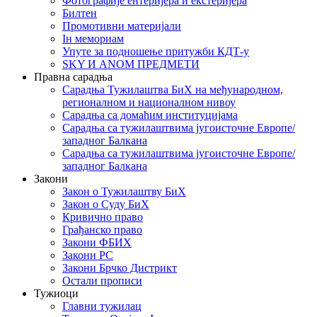
Фотографије ентеријера и екстеријера
Билтен
Промотивни материјали
Iн мемориам
Упуте за подношење притужби КДТ-у
SKY И ANOM ПРЕДМЕТИ
Правна сарадња
Сарадња Тужилаштва БиХ на међународном,
регионалном и националном нивоу
Сарадња са домаћим институцијама
Сарадња са тужилаштвима југоисточне Европе/
западног Балкана
Сарадња са тужилаштвима југоисточне Европе/
западног Балкана
Закони
Закон о Тужилаштву БиХ
Закон о Суду БиХ
Кривично право
Грађанско право
Закони ФБИХ
Закони РС
Закони Брчко Дистрикт
Остали прописи
Тужиоци
Главни тужилац