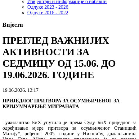
Извјештаји и информације о набавци
Одлуке 2023 - 2026
Одлуке 2016 - 2022
Вијести
ПРЕГЛЕД ВАЖНИЈИХ
АКТИВНОСТИ ЗА
СЕДМИЦУ ОД 15.06. ДО
19.06.2026. ГОДИНЕ
19.06.2026. 12:17
ПРИЈЕДЛОГ ПРИТВОРА ЗА ОСУМЊИЧЕНОГ ЗА
КРИЈУМЧАРЕЊЕ МИГРАНАТА
Тужилаштво БиХ упутило је према Суду БиХ приједлог за
одређивање мјере притвора за осумњиченог Станишић
Матију*, рођеног 2005. године у Никшићу, држављанина