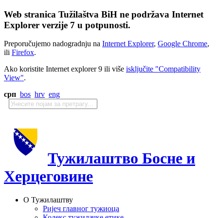
Web stranica Tužilaštva BiH ne podržava Internet
Explorer verzije 7 u potpunosti.
Preporučujemo nadogradnju na
Internet Explorer
,
Google Chrome
,
ili
Firefox
.
Ako koristite Internet explorer 9 ili više
isključite "Compatibility
View"
.
срп
bos
hrv
eng
Тужилаштво Босне и
Херцеговине
О Тужилаштву
Ријеч главног тужиоца
Кодекс тужилачке етике