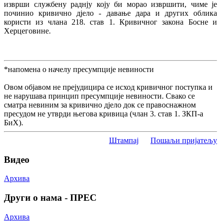
изврши службену раднју коју би морао извршити, чиме је
починио кривично дјело - давање дара и других облика
користи из члана 218. став 1. Кривичног закона Босне и
Херцеговине.
*напомена о начелу пресумпције невиности
Овом објавом не прејудицира се исход кривичног поступка и
не нарушава принцип пресумпције невиности. Свако се
сматра невиним за кривично дјело док се правоснажном
пресудом не утврди његова кривица (члан 3. став 1. ЗКП-а
БиХ).
Штампај
Пошаљи пријатељу
Видео
Архива
Други о нама - ПРЕС
Архива