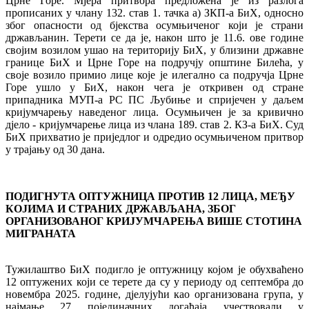
Црне Горе. Мјера притвора предложена је из разлога
прописаних у члану 132. став 1. тачка а) ЗКП-а БиХ, односно
због опасности од бјекства осумњиченог који је страни
држављанин. Терети се да је, након што је 11.6. ове године
својим возилом ушао на територију БиХ, у близини државне
границе БиХ и Црне Горе на подручју општине Билећа, у
своје возило примио лице које је илегално са подручја Црне
Горе ушло у БиХ, након чега је откривен од стране
припадника МУП-а РС ПС Љубиње и спријечен у даљем
кријумчарењу наведеног лица. Осумњичен је за кривично
дјело - кријумчарење лица из члана 189. став 2. КЗ-а БиХ. Суд
БиХ прихватио је приједлог и одредио осумњиченом притвор
у трајању од 30 дана.
ПОДИГНУТА ОПТУЖНИЦА ПРОТИВ 12 ЛИЦА, МЕЂУ
КОЈИМА И СТРАНИХ ДРЖАВЉАНА, ЗБОГ
ОРГАНИЗОВАНОГ КРИЈУМЧАРЕЊА ВИШЕ СТОТИНА
МИГРАНАТА
Тужилаштво БиХ подигло је оптужницу којом је обухваћено
12 оптужених који се терете да су у периоду од септембра до
новембра 2025. године, дјелујући као организована група, у
најмање 27 појединачних догађаја учествовали у