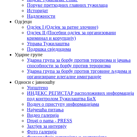
Поруке претходних главних тужилаца
Историјат
Надлежности
Одсјеци
Одсјек I (Одсјек за ратне злочине)
Одсјек II (Посебни одсјек за организовани
криминал и корупцију)
Управа Тужилаштва
Подршка свједоцима
Ударне групе
Ударна група за борбу против тероризма и јачања
способности за борбу против тероризма
Ударна група за борбу против трговине људима и
организиране илегалне имиграције
Односи с јавношћу
Уопштено
ИНДЕКС РЕГИСТАР расположивих информација
под контролом Тужилаштва БиХ
Водич о приступу информацијама
Најчешћа питања
Видео галерија
Drugi o nama - PRESS
Захтјев за интервју
Фото галерија