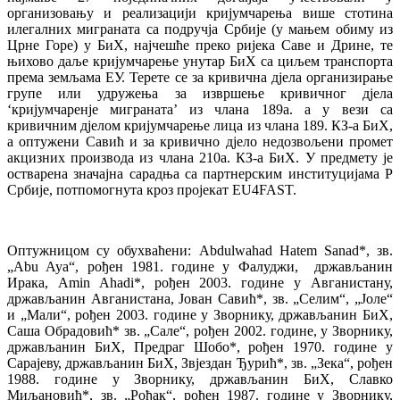
организовању и реализацији кријумчарења више стотина
илегалних миграната са подручја Србије (у мањем обиму из
Црне Горе) у БиХ, најчешће преко ријека Саве и Дрине, те
њихово даље кријумчарење унутар БиХ са циљем транспорта
према земљама ЕУ. Терете се за кривична дјела организирање
групе или удружења за извршење кривичног дјела
‘кријумчаренје миграната’ из члана 189а. а у вези са
кривичним дјелом кријумчарење лица из члана 189. КЗ-а БиХ,
а оптужени Савић и за кривично дјело недозвољени промет
акцизних производа из члана 210а. КЗ-а БиХ. У предмету је
остварена значајна сарадња са партнерским институцијама Р
Србије, потпомогнута кроз пројекат EU4FAST.
Оптужницом су обухваћени: Abdulwahad Hatem Sanad*, зв.
„Abu Aya“, рођен 1981. године у Фалуджи, држављанин
Ирака, Amin Ahadi*, рођен 2003. године у Авганистану,
држављанин Авганистана, Јован Савић*, зв. „Селим“, „Јоле“
и „Мали“, рођен 2003. године у Зворнику, држављанин БиХ,
Саша Обрадовић* зв. „Сале“, рођен 2002. године, у Зворнику,
држављанин БиХ, Предраг Шобо*, рођен 1970. године у
Сарајеву, држављанин БиХ, Звјездан Ђурић*, зв. „Зека“, рођен
1988. године у Зворнику, држављанин БиХ, Славко
Миљановић*, зв. „Рођак“, рођен 1987. године у Зворнику,