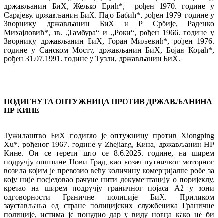
држављанин БиХ, Жељко Ерић*, рођен 1970. године у
Сарајеву, држављанин БиХ, Пајо Бабић*, рођен 1979. године у
Зворнику, држављанин БиХ и Р Србије, Раденко
Михајловић*, зв. „Тамбура“ и „Роки“, рођен 1966. године у
Зворнику, држављанин БиХ, Горан Миљевић*, рођен 1976.
године у Санском Мосту, држављанин БиХ, Бојан Кораћ*,
рођен 31.07.1991. године у Тузли, држављанин БиХ.
ПОДИГНУТА ОПТУЖНИЦА ПРОТИВ ДРЖАВЉАНИНА
НР КИНЕ
Тужилаштво БиХ подигло је оптужницу против Xiongping
Xu*, рођеног 1967. године у Zhejiang, Кина, држављанин НР
Кине. Он се терети што се 8.6.2025. године, на ширем
подручју општине Нови Град, као возач путничког моторног
возила којим је превозио већу количину комерцијалне робе за
коју није посједовао рачуне нити документацију о поријеклу,
кретао на ширем подручју граничног појаса А2 у зони
одговорности Граничне полиције БиХ. Приликом
заустављања од стране полицијских службеника Граничне
полиције, истима је понудио дар у виду новца како не би