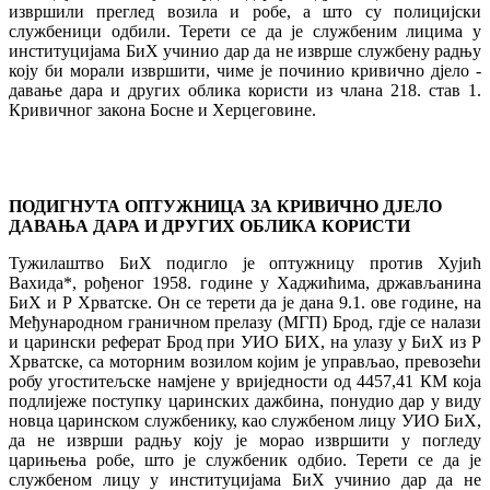
извршили преглед возила и робе, а што су полицијски
службеници одбили. Терети се да је службеним лицима у
институцијама БиХ учинио дар да не изврше службену радњу
коју би морали извршити, чиме је починио кривично дјело -
давање дара и других облика користи из члана 218. став 1.
Кривичног закона Босне и Херцеговине.
ПОДИГНУТА ОПТУЖНИЦА ЗА КРИВИЧНО ДЈЕЛО
ДАВАЊА ДАРА И ДРУГИХ ОБЛИКА КОРИСТИ
Тужилаштво БиХ подигло је оптужницу против Хујић
Вахида*, рођеног 1958. године у Хаджићима, држављанина
БиХ и Р Хрватске. Он се терети да је дана 9.1. ове године, на
Међународном граничном прелазу (МГП) Брод, гдје се налази
и царински реферат Брод при УИО БИХ, на улазу у БиХ из Р
Хрватске, са моторним возилом којим је управљао, превозећи
робу угоститељске намјене у вриједности од 4457,41 КМ која
подлијеже поступку царинских дажбина, понудио дар у виду
новца царинском службенику, као службеном лицу УИО БиХ,
да не изврши радњу коју је морао извршити у погледу
царињења робе, што је службеник одбио. Терети се да је
службеном лицу у институцијама БиХ учинио дар да не