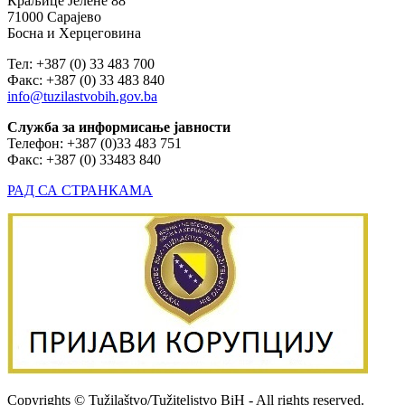
Краљице Јелене 88
71000 Сарајево
Босна и Херцеговина
Тел: +387 (0) 33 483 700
Факс: +387 (0) 33 483 840
info@tuzilastvobih.gov.ba
Служба
за
информисање
јавности
Телефон: +387 (0)33 483 751
Факс: +387 (0) 33483 840
РАД СА СТРАНКАМА
Copyrights © Tužilaštvo/Tužiteljstvo BiH - All rights reserved.