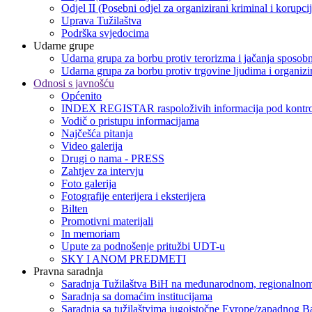
Odjel II (Posebni odjel za organizirani kriminal i korupci
Uprava Tužilaštva
Podrška svjedocima
Udarne grupe
Udarna grupa za borbu protiv terorizma i jačanja sposobn
Udarna grupa za borbu protiv trgovine ljudima i organizir
Odnosi s javnošću
Općenito
INDEX REGISTAR raspoloživih informacija pod kontro
Vodič o pristupu informacijama
Najčešća pitanja
Video galerija
Drugi o nama - PRESS
Zahtjev za intervju
Foto galerija
Fotografije enterijera i eksterijera
Bilten
Promotivni materijali
In memoriam
Upute za podnošenje pritužbi UDT-u
SKY I ANOM PREDMETI
Pravna saradnja
Saradnja Tužilaštva BiH na međunarodnom, regionalnom
Saradnja sa domaćim institucijama
Saradnja sa tužilaštvima jugoistočne Evrope/zapadnog B