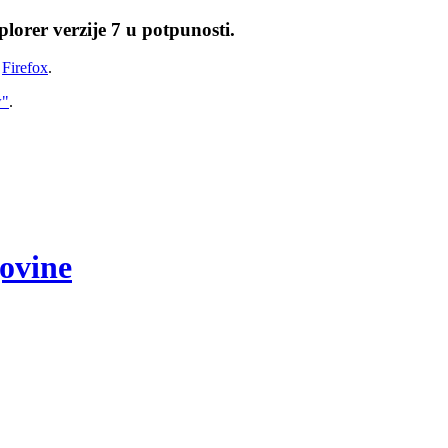
lorer verzije 7 u potpunosti.
i
Firefox
.
w"
.
govine