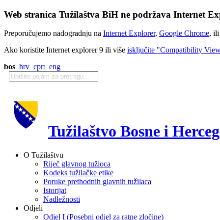
Web stranica Tužilaštva BiH ne podržava Internet Exp
Preporučujemo nadogradnju na
Internet Explorer
,
Google Chrome
, il
Ako koristite Internet explorer 9 ili više
isključite "Compatibility Vie
bos
hrv
срп
eng
Tužilaštvo Bosne i Herce
O Tužilaštvu
Riječ glavnog tužioca
Kodeks tužilačke etike
Poruke prethodnih glavnih tužilaca
Istorijat
Nadležnosti
Odjeli
Odjel I (Posebni odjel za ratne zločine)