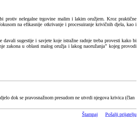
orbi protiv nelegalne trgovine malim i lakim oružjem. Kroz praktične
okusom na efikasnije otkrivanje i procesuiranje krivičnih djela, kao i
 davali sugestije i savjete koje istražne radnje treba provesti kako bi
nje zakona u oblasti malog oružja i lakog naoružanja” kojeg provodi
 djelo dok se pravosnažnom presudom ne utvrdi njegova krivica (član
Štampaj
Pošalji prijatelju