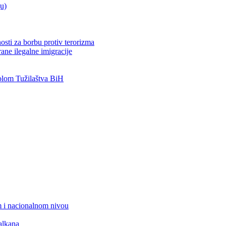
ju)
osti za borbu protiv terorizma
ane ilegalne imigracije
lom Tužilaštva BiH
 i nacionalnom nivou
alkana