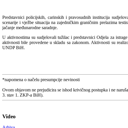
Predstavnici policijskih, carinskih i pravosudnih institucija sudje
scenarije i vježbe situacija na zajedničkim graničnim prelazima testi
jačanje međunarodne saradnje.
U aktivnostima su sudjelovali tužilac i predstavnici Odjela za istrage
aktivnosti bile provedene u skladu sa zakonom. Aktivnosti su reali
UNDP BiH.
*napomena o načelu presumpcije nevinosti
Ovom objavom ne prejudicira se ishod krivičnog postupka i ne naruša
3. stav 1. ZKP-a BiH).
Video
Arhiva