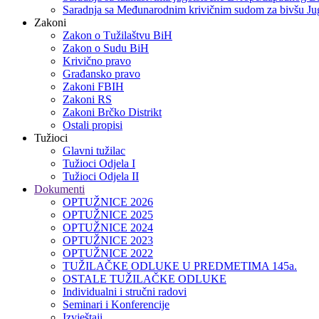
Saradnja sa Međunarodnim krivičnim sudom za bivšu Jug
Zakoni
Zakon o Тužilaštvu BiH
Zakon o Sudu BiH
Krivično pravo
Građansko pravo
Zakoni FBIH
Zakoni RS
Zakoni Brčko Distrikt
Ostali propisi
Tužioci
Glavni tužilac
Tužioci Odjela I
Tužioci Odjela II
Dokumenti
OPTUŽNICE 2026
OPTUŽNICE 2025
OPTUŽNICE 2024
OPTUŽNICE 2023
OPTUŽNICE 2022
TUŽILAČKE ODLUKE U PREDMETIMA 145a.
OSTALE TUŽILAČKE ODLUKE
Individualni i stručni radovi
Seminari i Konferencije
Izvještaji