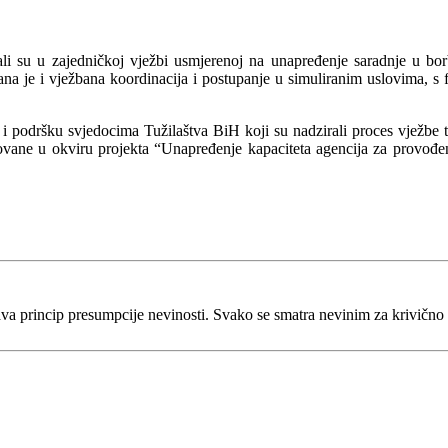
lovali su u zajedničkoj vježbi usmjerenoj na unapređenje saradnje u b
rana je i vježbana koordinacija i postupanje u simuliranim uslovima, s f
 i podršku svjedocima Tužilaštva BiH koji su nadzirali proces vježbe te
zovane u okviru projekta “Unapređenje kapaciteta agencija za provođe
va princip presumpcije nevinosti. Svako se smatra nevinim za krivično