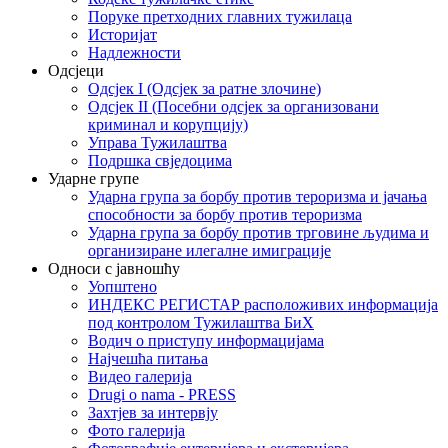
Поруке претходних главних тужилаца
Историјат
Надлежности
Одсјеци
Одсјек I (Одсјек за ратне злочине)
Одсјек II (Посебни одсјек за организовани
криминал и корупцију)
Управа Тужилаштва
Подршка свједоцима
Ударне групе
Ударна група за борбу против тероризма и јачања
способности за борбу против тероризма
Ударна група за борбу против трговине људима и
организиране илегалне имиграције
Односи с јавношћу
Уопштено
ИНДЕКС РЕГИСТАР расположивих информација
под контролом Тужилаштва БиХ
Водич о приступу информацијама
Најчешћа питања
Видео галерија
Drugi o nama - PRESS
Захтјев за интервју
Фото галерија