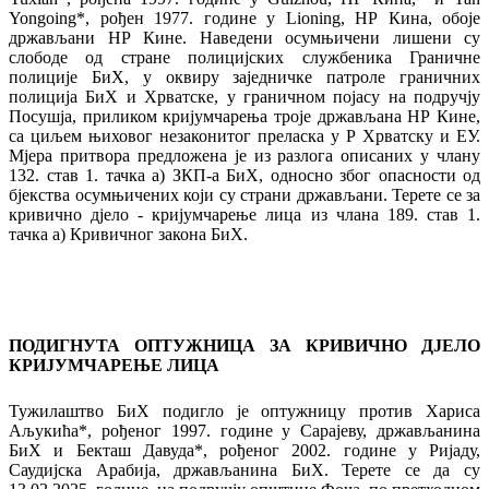
Yongoing*, рођен 1977. године у Lioning, НР Кина, обоје
држављани НР Кине. Наведени осумњичени лишени су
слободе од стране полицијских службеника Граничне
полиције БиХ, у оквиру заједничке патроле граничних
полиција БиХ и Хрватске, у граничном појасу на подручју
Посушја, приликом кријумчарења троје држављана НР Кине,
са циљем њиховог незаконитог преласка у Р Хрватску и ЕУ.
Мјера притвора предложена је из разлога описаних у члану
132. став 1. тачка а) ЗКП-а БиХ, односно због опасности од
бјекства осумњичених који су страни држављани. Терете се за
кривично дјело - кријумчарење лица из члана 189. став 1.
тачка а) Кривичног закона БиХ.
ПОДИГНУТА ОПТУЖНИЦА ЗА КРИВИЧНО
ДЈ
ЕЛО
КРИЈУМЧАРЕЊЕ
Л
И
ЦА
Тужилаштво БиХ подигло је оптужницу против Хариса
Аљукића*, рођеног 1997. године у Сарајеву, држављанина
БиХ и Бекташ Давуда*, рођеног 2002. године у Ријаду,
Саудијска Арабија, држављанина БиХ. Терете се да су