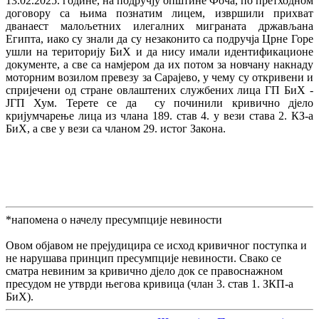
13.02.2025. године, на подручју општине Фоча, по претходном
договору са њима познатим лицем, извршили прихват
дванаест малољетних илегалних миграната држављана
Египта, иако су знали да су незаконито са подручја Црне Горе
ушли на територију БиХ и да нису имали идентификационе
документе, а све са намјером да их потом за новчану накнаду
моторним возилом превезу за Сарајево, у чему су откривени и
спријечени од стране овлаштених службених лица ГП БиХ -
ЈГП Хум. Терете се да су починили кривично дјело
кријумчарење лица из члана 189. став 4. у вези става 2. КЗ-а
БиХ, а све у вези са чланом 29. истог Закона.
*напомена о начелу пресумпције невиности
Овом објавом не прејудицира се исход кривичног поступка и
не нарушава принцип пресумпције невиности. Свако се
сматра невиним за кривично дјело док се правоснажном
пресудом не утврди његова кривица (члан 3. став 1. ЗКП-а
БиХ).