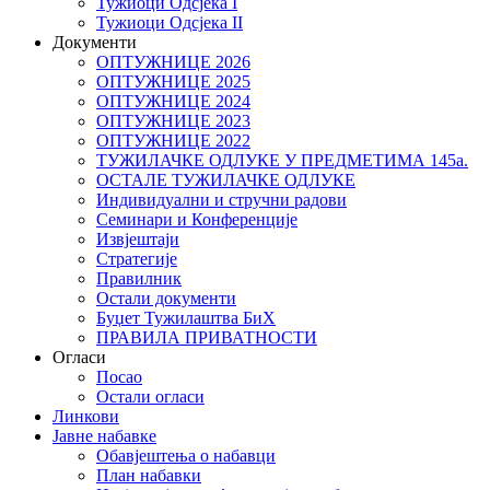
Тужиоци Oдсјекa I
Тужиоци Oдсјекa II
Документи
ОПТУЖНИЦЕ 2026
ОПТУЖНИЦЕ 2025
ОПТУЖНИЦЕ 2024
ОПТУЖНИЦЕ 2023
ОПТУЖНИЦЕ 2022
ТУЖИЛАЧКЕ ОДЛУКЕ У ПРЕДМЕТИМА 145а.
ОСТАЛЕ ТУЖИЛАЧКЕ ОДЛУКЕ
Индивидуални и стручни радови
Семинари и Конференције
Извјештаји
Стратегије
Правилник
Остали документи
Буџет Тужилаштва БиХ
ПРАВИЛА ПРИВАТНОСТИ
Огласи
Посао
Остали огласи
Линкови
Јавне набавке
Обавјештења о набавци
План набавки