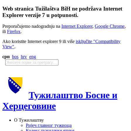
Web stranica Tužilaštva BiH ne podržava Internet
Explorer verzije 7 u potpunosti.
Preporučujemo nadogradnju na
Internet Explorer
,
Google Chrome
,
ili
Firefox
.
Ako koristite Internet explorer 9 ili više
isključite "Compatibility
View"
.
срп
bos
hrv
eng
Тужилаштво Босне и
Херцеговине
О Тужилаштву
Ријеч главног тужиоца
Кодекс тужилачке етике