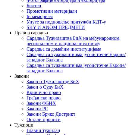
Фотографије ентеријера и екстеријера
Билтен
Промотивни материјали
Iн мемориам
Упуте за подношење притужби КДТ-у
SKY И ANOM ПРЕДМЕТИ
Правна сарадња
Сарадња Тужилаштва БиХ на међународном,
регионалном и националном нивоу
Сарадња са домаћим институцијама
Сарадња са тужилаштвима југоисточне Европе/
западног Балкана
Сарадња са тужилаштвима југоисточне Европе/
западног Балкана
Закони
Закон о Тужилаштву БиХ
Закон о Суду БиХ
Кривично право
Грађанско право
Закони ФБИХ
Закони РС
Закони Брчко Дистрикт
Остали прописи
Тужиоци
Главни тужилац