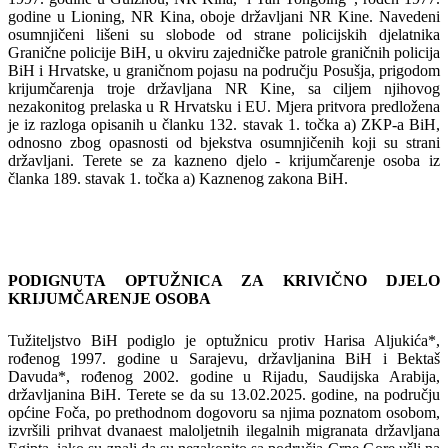
godine u Lioning, NR Kina, oboje državljani NR Kine. Navedeni
osumnjičeni lišeni su slobode od strane policijskih djelatnika
Granične policije BiH, u okviru zajedničke patrole graničnih policija
BiH i Hrvatske, u graničnom pojasu na području Posušja, prigodom
krijumčarenja troje državljana NR Kine, sa ciljem njihovog
nezakonitog prelaska u R Hrvatsku i EU. Mjera pritvora predložena
je iz razloga opisanih u članku 132. stavak 1. točka a) ZKP-a BiH,
odnosno zbog opasnosti od bjekstva osumnjičenih koji su strani
državljani. Terete se za kazneno djelo - krijumčarenje osoba iz
članka 189. stavak 1. točka a) Kaznenog zakona BiH.
PODIGNUTA OPTUŽNICA ZA KRIVIČNO
DJ
ELO
KRIJUMČARENJE OSOBA
Tužiteljstvo BiH podiglo je optužnicu protiv Harisa Aljukića*,
rođenog 1997. godine u Sarajevu, državljanina BiH i Bektaš
Davuda*, rođenog 2002. godine u Rijadu, Saudijska Arabija,
državljanina BiH. Terete se da su 13.02.2025. godine, na području
općine Foča, po prethodnom dogovoru sa njima poznatom osobom,
izvršili prihvat dvanaest maloljetnih ilegalnih migranata državljana