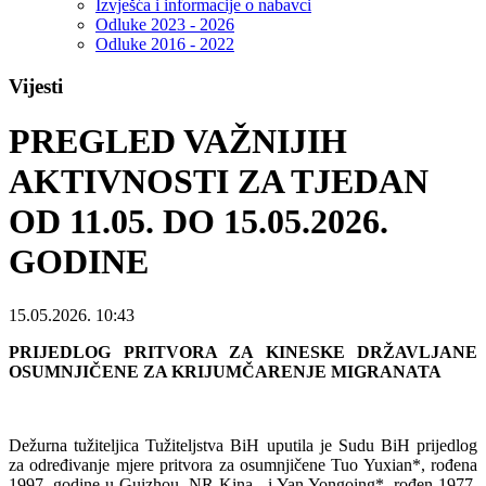
Izvješća i informacije o nabavci
Odluke 2023 - 2026
Odluke 2016 - 2022
Vijesti
PREGLED VAŽNIJIH
AKTIVNOSTI ZA TJEDAN
OD 11.05. DO 15.05.2026.
GODINE
15.05.2026. 10:43
PRIJEDLOG PRITVORA ZA KINESKE DRŽAVLJANE
OSUMNJIČENE ZA KRIJUMČARENJE MIGRANATA
Dežurna tužiteljica Tužiteljstva BiH uputila je Sudu BiH prijedlog
za određivanje mjere pritvora za osumnjičene Tuo Yuxian*, rođena
1997. godine u Guizhou, NR Kina, i Yan Yongoing*, rođen 1977.