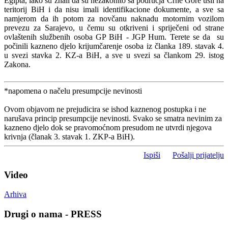
Egipta, iako su znali da su nezakonito sa područja Crne Gore ušli na
teritorij BiH i da nisu imali identifikacione dokumente, a sve sa
namjerom da ih potom za novčanu naknadu motornim vozilom
prevezu za Sarajevo, u čemu su otkriveni i spriječeni od strane
ovlaštenih službenih osoba GP BiH - JGP Hum. Terete se da su
počinili kazneno djelo krijumčarenje osoba iz članka 189. stavak 4.
u svezi stavka 2. KZ-a BiH, a sve u svezi sa člankom 29. istog
Zakona.
*napomena o načelu presumpcije nevinosti
Ovom objavom ne prejudicira se ishod kaznenog postupka i ne
narušava princip presumpcije nevinosti. Svako se smatra nevinim za
kazneno djelo dok se pravomoćnom presudom ne utvrdi njegova
krivnja (članak 3. stavak 1. ZKP-a BiH).
Ispiši
Pošalji prijatelju
Video
Arhiva
Drugi o nama - PRESS