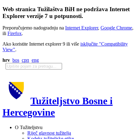
Web stranica Tužilaštva BiH ne podržava Internet
Explorer verzije 7 u potpunosti.
Preporučujemo nadogradnju na
Internet Explorer
,
Google Chrome
,
ili
Firefox
.
Ako koristite Internet explorer 9 ili više
isključite "Compatibility
View"
.
hrv
bos
срп
eng
Tužiteljstvo Bosne i
Hercegovine
O Tužiteljstvu
Riječ glavnog tužitelja
Kodeks tužiteljske etike