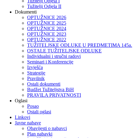
Tužitelji Odjela I
Tužitelji Odjela II
Dokumenti
OPTUŽNICE 2026
OPTUŽNICE 2025
OPTUŽNICE 2024
OPTUŽNICE 2023
OPTUŽNICE 2022
TUŽITELJSKE ODLUKE U PREDMETIMA 145a.
OSTALE TUŽITELJSKE ODLUKE
Individualni i stručni radovi
Seminari i Konferencije
Izvješća
Strategije
Pravilnik
Ostali dokumenti
Budžet Tužiteljstva BiH
PRAVILA PRIVATNOSTI
Oglasi
Posao
Ostali oglasi
Linkovi
Javne nabave
Obavijesti o nabavci
Plan nabavki