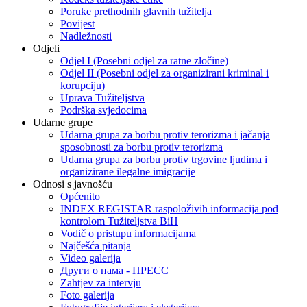
Poruke prethodnih glavnih tužitelja
Povijest
Nadležnosti
Odjeli
Odjel I (Posebni odjel za ratne zločine)
Odjel II (Posebni odjel za organizirani kriminal i
korupciju)
Uprava Tužiteljstva
Podrška svjedocima
Udarne grupe
Udarna grupa za borbu protiv terorizma i jačanja
sposobnosti za borbu protiv terorizma
Udarna grupa za borbu protiv trgovine ljudima i
organizirane ilegalne imigracije
Odnosi s javnošću
Općenito
INDEX REGISTAR raspoloživih informacija pod
kontrolom Tužiteljstva BiH
Vodič o pristupu informacijama
Najčešća pitanja
Video galerija
Други о нама - ПРЕСC
Zahtjev za intervju
Foto galerija