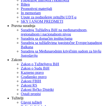
Fotografije interijera i eksterijera
Bilten
Promotivni materijali
In memoriam
Upute za podnošenje pritužbi UDT-u
SKY I ANOM PREDMETI
Pravna suradnja
Suradnja Tužilaštva BiH na međunarodnom,
regionalnom i nacionalnom nivou
Suradnja sa domaćim institucijama
Suradnja sa tužilaštvima jugoistočne Evrope/zapadnog
Balkana
Suradnja sa Međunarodnim krivičnim sudom za bivšu
Jugoslaviju
Zakoni
Zakon o Тužiteljstvu BiH
Zakon o Sudu BiH
Kazneno pravo
Građansko pravo
Zakoni FBIH
Zakoni RS
Zakoni Brčko Distrikt
Ostali propisi
Tužitelji
Glavni tužitelj