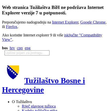
Web stranica Tužilaštva BiH ne podržava Internet
Explorer verzije 7 u potpunosti.
Preporučujemo nadogradnju na
Internet Explorer
,
Google Chrome
,
ili
Firefox
.
Ako koristite Internet explorer 9 ili više
isključite "Compatibility
View"
.
bos
hrv
срп
eng
Tužilaštvo Bosne i
Hercegovine
O Tužilaštvu
Riječ glavnog tužioca
Kodeks tužilačke etike