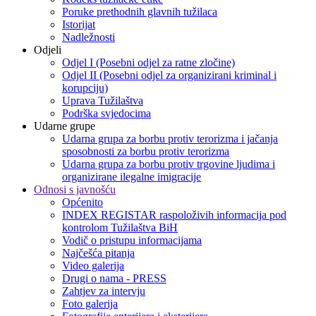
Poruke prethodnih glavnih tužilaca
Istorijat
Nadležnosti
Odjeli
Odjel I (Posebni odjel za ratne zločine)
Odjel II (Posebni odjel za organizirani kriminal i
korupciju)
Uprava Tužilaštva
Podrška svjedocima
Udarne grupe
Udarna grupa za borbu protiv terorizma i jačanja
sposobnosti za borbu protiv terorizma
Udarna grupa za borbu protiv trgovine ljudima i
organizirane ilegalne imigracije
Odnosi s javnošću
Općenito
INDEX REGISTAR raspoloživih informacija pod
kontrolom Tužilaštva BiH
Vodič o pristupu informacijama
Najčešća pitanja
Video galerija
Drugi o nama - PRESS
Zahtjev za intervju
Foto galerija