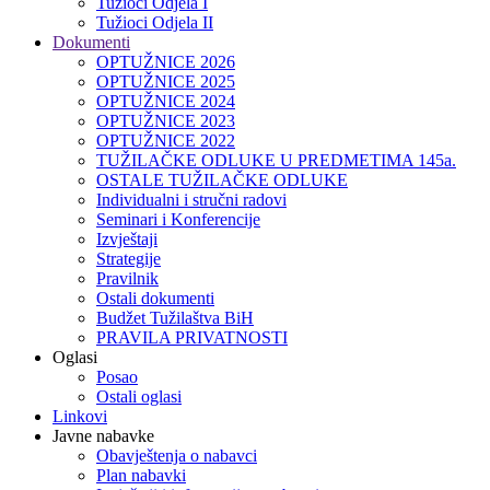
Tužioci Odjela I
Tužioci Odjela II
Dokumenti
OPTUŽNICE 2026
OPTUŽNICE 2025
OPTUŽNICE 2024
OPTUŽNICE 2023
OPTUŽNICE 2022
TUŽILAČKE ODLUKE U PREDMETIMA 145a.
OSTALE TUŽILAČKE ODLUKE
Individualni i stručni radovi
Seminari i Konferencije
Izvještaji
Strategije
Pravilnik
Ostali dokumenti
Budžet Tužilaštva BiH
PRAVILA PRIVATNOSTI
Oglasi
Posao
Ostali oglasi
Linkovi
Javne nabavke
Obavještenja o nabavci
Plan nabavki