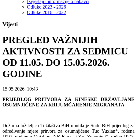
Izvještaji i informacije o nabavci
Odluke 2023 - 2026
Odluke 2016 - 2022
Vijesti
PREGLED VAŽNIJIH
AKTIVNOSTI ZA SEDMICU
OD 11.05. DO 15.05.2026.
GODINE
15.05.2026. 10:43
PRIJEDLOG PRITVORA ZA KINESKE DRŽAVLJANE
OSUMNJIČENE ZA KRIJUMČARENJE MIGRANATA
Dežurna tužiteljica Tužilaštva BiH uputila je Sudu BiH prijedlog za
određivanje mjere pritvora za osumnjičene Tuo Yuxian*, rođena
1997. godine u Guizhou, NR Kina, i Yan Yongoing*, rođen 1977.