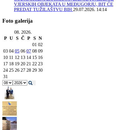
VJERSKIH OBJEKATA U MEĐUGORJU, BIT ĆE
PREDAT TUŽILAŠTVU BIH
29.07.2026. 14:14
Foto galerija
08. 2026.
P
U
S
Č
P
S
N
01
02
03
04
05
06
07
08
09
10
11
12
13
14
15
16
17
18
19
20
21
22
23
24
25
26
27
28
29
30
31