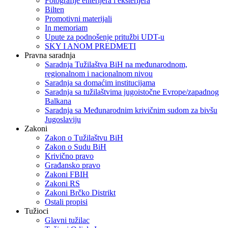
Fotografije enterijera i eksterijera
Bilten
Promotivni materijali
In memoriam
Upute za podnošenje pritužbi UDT-u
SKY I ANOM PREDMETI
Pravna saradnja
Saradnja Tužilaštva BiH na međunarodnom,
regionalnom i nacionalnom nivou
Saradnja sa domaćim institucijama
Saradnja sa tužilaštvima jugoistočne Evrope/zapadnog
Balkana
Saradnja sa Međunarodnim krivičnim sudom za bivšu
Jugoslaviju
Zakoni
Zakon o Тužilaštvu BiH
Zakon o Sudu BiH
Krivično pravo
Građansko pravo
Zakoni FBIH
Zakoni RS
Zakoni Brčko Distrikt
Ostali propisi
Tužioci
Glavni tužilac