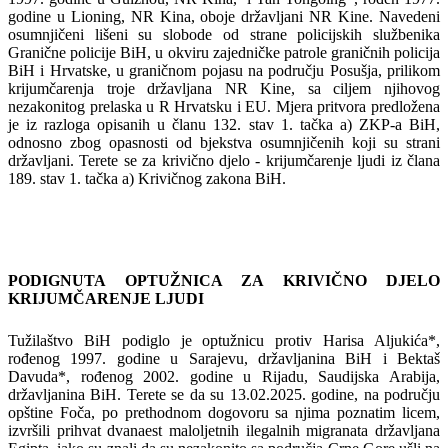
godine u Lioning, NR Kina, oboje državljani NR Kine. Navedeni
osumnjičeni lišeni su slobode od strane policijskih službenika
Granične policije BiH, u okviru zajedničke patrole graničnih policija
BiH i Hrvatske, u graničnom pojasu na području Posušja, prilikom
krijumčarenja troje državljana NR Kine, sa ciljem njihovog
nezakonitog prelaska u R Hrvatsku i EU. Mjera pritvora predložena
je iz razloga opisanih u članu 132. stav 1. tačka a) ZKP-a BiH,
odnosno zbog opasnosti od bjekstva osumnjičenih koji su strani
državljani. Terete se za krivično djelo - krijumčarenje ljudi iz člana
189. stav 1. tačka a) Krivičnog zakona BiH.
PODIGNUTA OPTUŽNICA ZA KRIVIČNO
DJ
ELO
KRIJUMČARENJE LJUDI
Tužilaštvo BiH podiglo je optužnicu protiv Harisa Aljukića*,
rođenog 1997. godine u Sarajevu, državljanina BiH i Bektaš
Davuda*, rođenog 2002. godine u Rijadu, Saudijska Arabija,
državljanina BiH. Terete se da su 13.02.2025. godine, na području
opštine Foča, po prethodnom dogovoru sa njima poznatim licem,
izvršili prihvat dvanaest maloljetnih ilegalnih migranata državljana