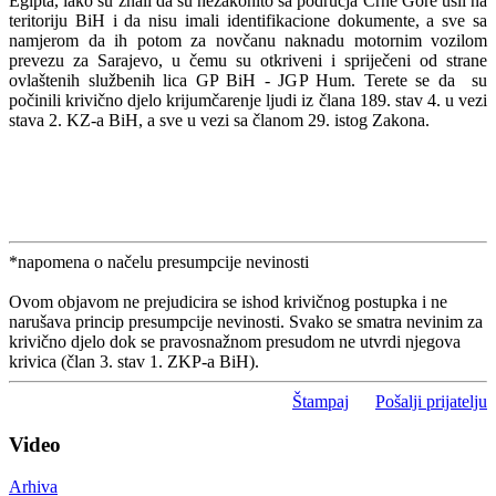
Egipta, iako su znali da su nezakonito sa područja Crne Gore ušli na
teritoriju BiH i da nisu imali identifikacione dokumente, a sve sa
namjerom da ih potom za novčanu naknadu motornim vozilom
prevezu za Sarajevo, u čemu su otkriveni i spriječeni od strane
ovlaštenih službenih lica GP BiH - JGP Hum. Terete se da su
počinili krivično djelo krijumčarenje ljudi iz člana 189. stav 4. u vezi
stava 2. KZ-a BiH, a sve u vezi sa članom 29. istog Zakona.
*napomena o načelu presumpcije nevinosti
Ovom objavom ne prejudicira se ishod krivičnog postupka i ne
narušava princip presumpcije nevinosti. Svako se smatra nevinim za
krivično djelo dok se pravosnažnom presudom ne utvrdi njegova
krivica (član 3. stav 1. ZKP-a BiH).
Štampaj
Pošalji prijatelju
Video
Arhiva