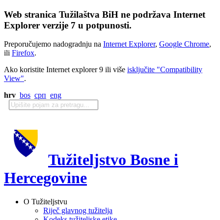
Web stranica Tužilaštva BiH ne podržava Internet
Explorer verzije 7 u potpunosti.
Preporučujemo nadogradnju na
Internet Explorer
,
Google Chrome
,
ili
Firefox
.
Ako koristite Internet explorer 9 ili više
isključite "Compatibility
View"
.
hrv
bos
срп
eng
Tužiteljstvo Bosne i
Hercegovine
O Tužiteljstvu
Riječ glavnog tužitelja
Kodeks tužiteljske etike