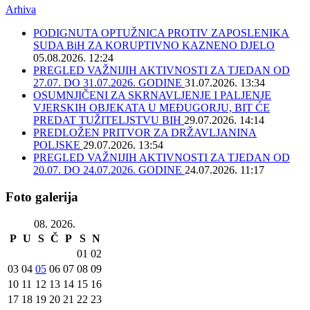
Arhiva
PODIGNUTA OPTUŽNICA PROTIV ZAPOSLENIKA
SUDA BiH ZA KORUPTIVNO KAZNENO DJELO
05.08.2026. 12:24
PREGLED VAŽNIJIH AKTIVNOSTI ZA TJEDAN OD
27.07. DO 31.07.2026. GODINE
31.07.2026. 13:34
OSUMNJIČENI ZA SKRNAVLJENJE I PALJENJE
VJERSKIH OBJEKATA U MEĐUGORJU, BIT ĆE
PREDAT TUŽITELJSTVU BIH
29.07.2026. 14:14
PREDLOŽEN PRITVOR ZA DRŽAVLJANINA
POLJSKE
29.07.2026. 13:54
PREGLED VAŽNIJIH AKTIVNOSTI ZA TJEDAN OD
20.07. DO 24.07.2026. GODINE
24.07.2026. 11:17
Foto galerija
08. 2026.
P
U
S
Č
P
S
N
01
02
03
04
05
06
07
08
09
10
11
12
13
14
15
16
17
18
19
20
21
22
23