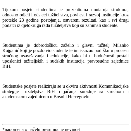
Tijekom posjete studentima je prezentirana unutarnja struktura,
odnosno odjeli i odsjeci tužiteljstva, povijest i razvoj institucije kroz
protekle 23 godine postojanja, ostvareni rezultati, kao i svi drugi
podatci iz djelokruga rada tužiteljstva koji su zanimali studente.
Studentima je dobrodošlicu zaželio i glavni tužitelj Milanko
Kajganić koji je pozdravio studente te im iskazao podršku u procesu
stručnog usavršavanja i edukacije, kako bi u budućnosti postali
uposlenici tužiteljskih i sudskih institucija pravosudne zajednice
BiH.
Studentske posjete realiziraju se u okviru aktivnosti Komunikacijske
strategije Tužiteljstva BiH i jačanja suradnje sa stručnom i
akademskom zajednicom u Bosni i Hercegovini.
*napomena o načelu presumpcije nevinosti