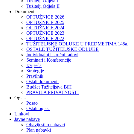
Tužitelji Odjela I
Tužitelji Odjela II
Dokumenti
OPTUŽNICE 2026
OPTUŽNICE 2025
OPTUŽNICE 2024
OPTUŽNICE 2023
OPTUŽNICE 2022
TUŽITELJSKE ODLUKE U PREDMETIMA 145a.
OSTALE TUŽITELJSKE ODLUKE
Individualni i stručni radovi
Seminari i Konferencije
Izvješća
Strategije
Pravilnik
Ostali dokumenti
Budžet Tužiteljstva BiH
PRAVILA PRIVATNOSTI
Oglasi
Posao
Ostali oglasi
Linkovi
Javne nabave
Obavijesti o nabavci
Plan nabavki