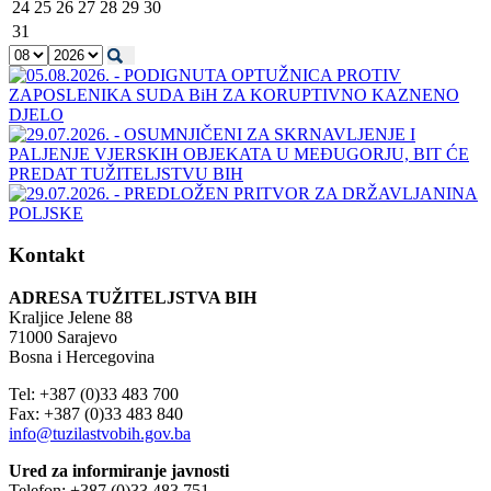
24
25
26
27
28
29
30
31
Kontakt
ADRESA TUŽITELJSTVA BIH
Kraljice Jelene 88
71000 Sarajevo
Bosna i Hercegovina
Tel: +387 (0)33 483 700
Fax: +387 (0)33 483 840
info@tuzilastvobih.gov.ba
Ured za informiranje javnosti
Telefon: +387 (0)33 483 751