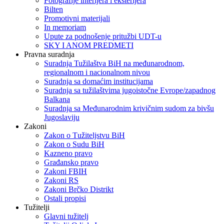
Fotografije interijera i eksterijera
Bilten
Promotivni materijali
In memoriam
Upute za podnošenje pritužbi UDT-u
SKY I ANOM PREDMETI
Pravna suradnja
Suradnja Tužilaštva BiH na međunarodnom,
regionalnom i nacionalnom nivou
Suradnja sa domaćim institucijama
Suradnja sa tužilaštvima jugoistočne Evrope/zapadnog
Balkana
Suradnja sa Međunarodnim krivičnim sudom za bivšu
Jugoslaviju
Zakoni
Zakon o Тužiteljstvu BiH
Zakon o Sudu BiH
Kazneno pravo
Građansko pravo
Zakoni FBIH
Zakoni RS
Zakoni Brčko Distrikt
Ostali propisi
Tužitelji
Glavni tužitelj