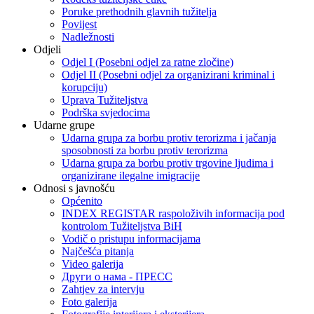
Poruke prethodnih glavnih tužitelja
Povijest
Nadležnosti
Odjeli
Odjel I (Posebni odjel za ratne zločine)
Odjel II (Posebni odjel za organizirani kriminal i
korupciju)
Uprava Tužiteljstva
Podrška svjedocima
Udarne grupe
Udarna grupa za borbu protiv terorizma i jačanja
sposobnosti za borbu protiv terorizma
Udarna grupa za borbu protiv trgovine ljudima i
organizirane ilegalne imigracije
Odnosi s javnošću
Općenito
INDEX REGISTAR raspoloživih informacija pod
kontrolom Tužiteljstva BiH
Vodič o pristupu informacijama
Najčešća pitanja
Video galerija
Други о нама - ПРЕСC
Zahtjev za intervju
Foto galerija